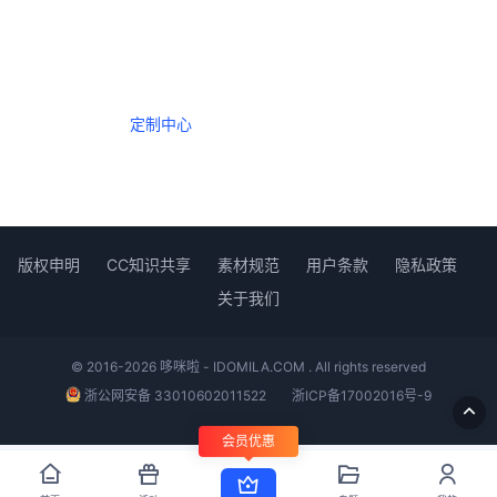
一个会员，全站精品内容任意下载
数年如一日的整合资源，从未间断。
定制中心
创作者中心
版权申明
CC知识共享
素材规范
用户条款
隐私政策
关于我们
© 2016-2026 哆咪啦 - IDOMILA.COM . All rights reserved
浙公网安备 33010602011522
浙ICP备17002016号-9
会员优惠