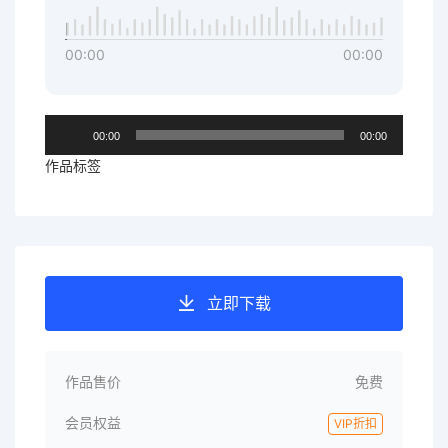
00:00
00:00
音
00:00
00:00
频
作品标签
播
放
器
立即下载
作品售价
免费
会员权益
VIP折扣