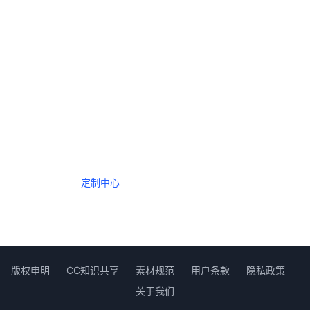
一个会员，全站精品内容任意下载
数年如一日的整合资源，从未间断。
定制中心
创作者中心
版权申明
CC知识共享
素材规范
用户条款
隐私政策
关于我们