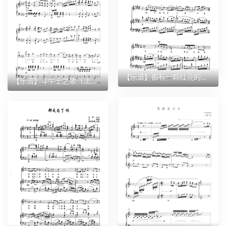
【乐谱】都有一颗红亮的心 F调 声乐正谱
【乐谱】斗牛士之歌〔法〕比才曲 降A调 声乐正谱