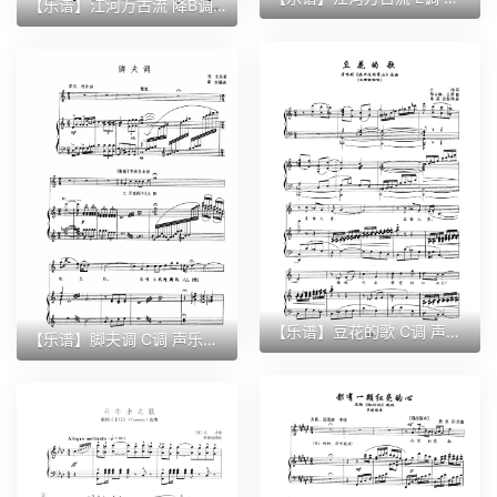
【乐谱】江河万古流 降B调 声乐钢琴正谱
【乐谱】豆花的歌 C调 声乐正谱
【乐谱】脚夫调 C调 声乐钢琴正谱