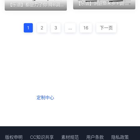
【乐谱】洞庭鱼米乡 F调 声乐钢琴正谱
【乐谱】都是为了你 降B调 声乐正谱
1
2
3
…
16
下一页
一个会员，全站精品内容任意下载
数年如一日的整合资源，从未间断。
定制中心
创作者中心
版权申明
CC知识共享
素材规范
用户条款
隐私政策